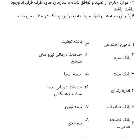
3- موارد خارج از تعهد و توافق شده با سازمان های طرف قرارداد وجود
داشته باشد
4پذیرش بیمه های فوق منوط به پذیرفتن پزشک در مطب می باشد
بانک تجارت
1
تامین اجتماعی
13
2
14
خدمات درمانی نیرو های
بانک سپه
مسلح
3
بانک ملت
15
بیمه آسیا
16
خدمات درمانی بیمه
4
اداره زندان
سلامت همگانی
5
بانک صادرات
17
بیمه نوین
بانک توسعه
18
6
بیمه دی
صادرات