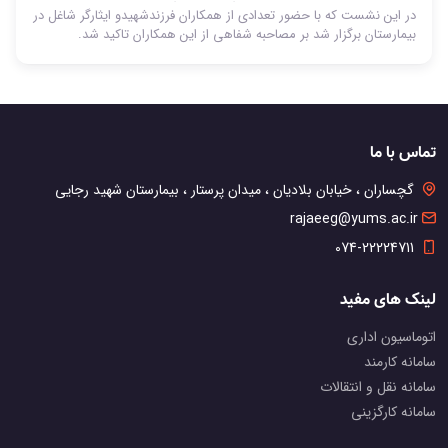
مسئولین بیمارستان شهید رجایی گچساران برگزار شد
در این نشست که با حضور تعدادی از همکاران فرزندشهیدو ایثارگر شاغل در
بیمارستان برگزار شد بر مصاحبه شفاهی از این همکاران تاکید شد.
تماس با ما
گچساران ، خیابان بلادیان ، میدان پرستار ، بیمارستان شهید رجایی
rajaeeg@yums.ac.ir
074-22224711
لینک های مفید
اتوماسیون اداری
سامانه کارمند
سامانه نقل و انتقالات
سامانه کارگزینی